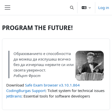
Skip to main content
Log in
Toggle search input
Side panel
PROGRAM THE FUTURE!
Образованието е способността
да можеш да изслушаш всичко
без да изчерпаш нервите си или
своята увереност.
Робърт Фрост
Download
Safe Exam browser v3.10.1.864
CodingBurgas Support
: Ticket system for technical issues
JetBrains
: Essential tools for software developers